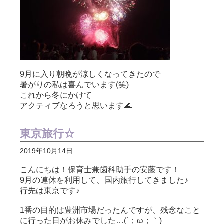
9月に入り朝晩が涼しくなってきたので
暑がりの私は喜んでいます(笑)
これから冬にかけて
アクティブなろうと思います🌊
東京旅行☆
2019年10月14日
こんにちは！保育士兼歯科助手の安藤です！
9月の連休を利用して、国内旅行してきました♪
行先は東京です♪
1番の目的は豊洲市場だったんですが、残念なこと
に行った日がお休みでした…(´；ω；｀)