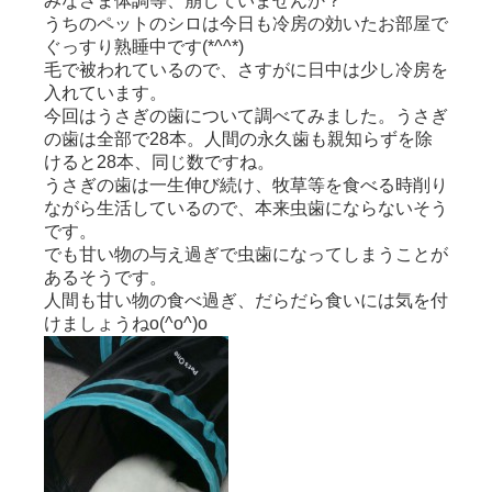
みなさま体調等、崩していませんか？
うちのペットのシロは今日も冷房の効いたお部屋で
ぐっすり熟睡中です(*^^*)
毛で被われているので、さすがに日中は少し冷房を
入れています。
今回はうさぎの歯について調べてみました。うさぎ
の歯は全部で28本。人間の永久歯も親知らずを除
けると28本、同じ数ですね。
うさぎの歯は一生伸び続け、牧草等を食べる時削り
ながら生活しているので、本来虫歯にならないそう
です。
でも甘い物の与え過ぎで虫歯になってしまうことが
あるそうです。
人間も甘い物の食べ過ぎ、だらだら食いには気を付
けましょうねo(^o^)o