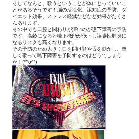
そしてなんと、歌うということが体にとっていいこ
とがあるそうです！脳の活性化、認知症の予防、ダ
イエット効果、ストレス軽減などなど効果がたくさ
んあります。
その中でも口腔と関わりが深いのが嚥下障害の予防
です。高齢になると嚥下機能が低下し誤嚥性肺炎に
なるリスクも高くなります。
その予防のため大きく口を開け顎や舌を動かし、楽
しく歌って嚥下障害を予防するのはどうでしょう
か！(*^o^*)