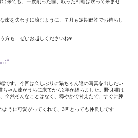
とは出来ても、一度削った歯、取った神経は戻って来ませ
な歯を失わずに済むように、７月も定期健診でお待ちし
う方も、ぜひお越しくださいね♥️
.:*
端です。今回は久しぶりに猫ちゃん達の写真を出したい
猫ちゃん達がうちに来てから2年が経ちました。野良猫は
、全然そんなことはなく、穏やかで甘えたで、すぐに膝
のように可愛がってくれて、3匹とっても仲良しです