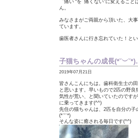
゛痛い “をﾞ痛くない”に変えるこ
ん。
みなさまがご両親から頂いた、大事
ています。
歯医者さんに行き忘れていた！とい
子猫ちゃんの成長(*˘︶˘*).｡
2019年07月21日
皆さんこんにちは。歯科衛生士の田
と思います。早いもので2匹の野良
気性が荒い、と聞いていたのですが
に乗ってきます(^^)
先住の猫ちゃんは、2匹を自分の子
(*ˊ˘ˋ*)
そんな姿に癒される毎日です(^^)